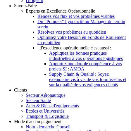
Dirigeant
Savoir-Faire
Experts en Excellence Opérationnelle
Rendez vos flux et vos problèmes visibles
Du "Pompier" hyperactif au Manager de terrain
serein
Résolvez vos problèmes au quotidien
Optimisez votre Besoin en Fonds de Roulement
au quotidien
...l'excellence opérationnelle c'est aussi :
Appliquez les bonnes pratiques
industrielles à vos opérations logistiques
Apportez une double compétence à vos
projets SI : AMOA
Supply Chain & Qualité : Soyez
exemplaire vis à vis de vos fournisseurs et
sur la qualité de vos exigences clients
Clients
Secteur Aéronautique
Secteur Santé
Auto & Biens d'équipements
Ecoles et Universités
Transport & Logistique
Mode d'accompagnement
Notre démarche Conseil