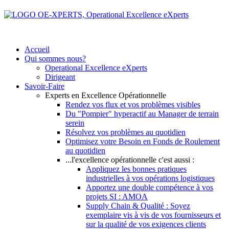
Accueil
Qui sommes nous?
Operational Excellence eXperts
Dirigeant
Savoir-Faire
Experts en Excellence Opérationnelle
Rendez vos flux et vos problèmes visibles
Du "Pompier" hyperactif au Manager de terrain
serein
Résolvez vos problèmes au quotidien
Optimisez votre Besoin en Fonds de Roulement
au quotidien
...l'excellence opérationnelle c'est aussi :
Appliquez les bonnes pratiques
industrielles à vos opérations logistiques
Apportez une double compétence à vos
projets SI : AMOA
Supply Chain & Qualité : Soyez
exemplaire vis à vis de vos fournisseurs et
sur la qualité de vos exigences clients