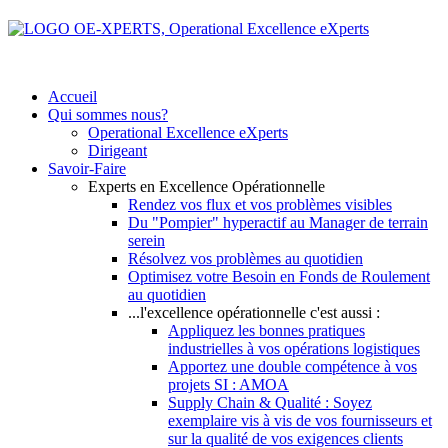
Accueil
Qui sommes nous?
Operational Excellence eXperts
Dirigeant
Savoir-Faire
Experts en Excellence Opérationnelle
Rendez vos flux et vos problèmes visibles
Du "Pompier" hyperactif au Manager de terrain
serein
Résolvez vos problèmes au quotidien
Optimisez votre Besoin en Fonds de Roulement
au quotidien
...l'excellence opérationnelle c'est aussi :
Appliquez les bonnes pratiques
industrielles à vos opérations logistiques
Apportez une double compétence à vos
projets SI : AMOA
Supply Chain & Qualité : Soyez
exemplaire vis à vis de vos fournisseurs et
sur la qualité de vos exigences clients