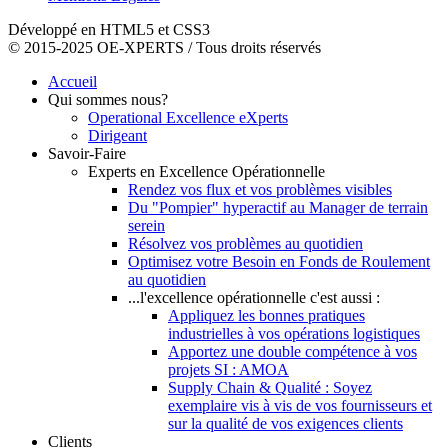
Développé en HTML5 et CSS3
© 2015-2025 OE-XPERTS / Tous droits réservés
Accueil
Qui sommes nous?
Operational Excellence eXperts
Dirigeant
Savoir-Faire
Experts en Excellence Opérationnelle
Rendez vos flux et vos problèmes visibles
Du "Pompier" hyperactif au Manager de terrain
serein
Résolvez vos problèmes au quotidien
Optimisez votre Besoin en Fonds de Roulement
au quotidien
...l'excellence opérationnelle c'est aussi :
Appliquez les bonnes pratiques
industrielles à vos opérations logistiques
Apportez une double compétence à vos
projets SI : AMOA
Supply Chain & Qualité : Soyez
exemplaire vis à vis de vos fournisseurs et
sur la qualité de vos exigences clients
Clients