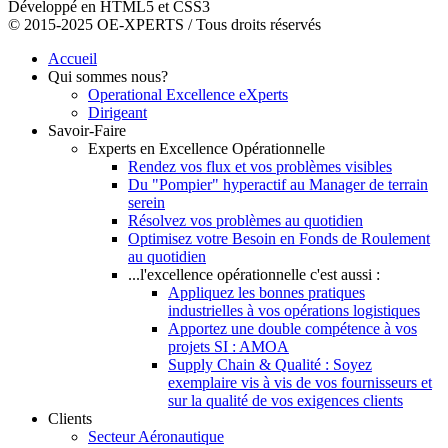
Développé en HTML5 et CSS3
© 2015-2025 OE-XPERTS / Tous droits réservés
Accueil
Qui sommes nous?
Operational Excellence eXperts
Dirigeant
Savoir-Faire
Experts en Excellence Opérationnelle
Rendez vos flux et vos problèmes visibles
Du "Pompier" hyperactif au Manager de terrain
serein
Résolvez vos problèmes au quotidien
Optimisez votre Besoin en Fonds de Roulement
au quotidien
...l'excellence opérationnelle c'est aussi :
Appliquez les bonnes pratiques
industrielles à vos opérations logistiques
Apportez une double compétence à vos
projets SI : AMOA
Supply Chain & Qualité : Soyez
exemplaire vis à vis de vos fournisseurs et
sur la qualité de vos exigences clients
Clients
Secteur Aéronautique