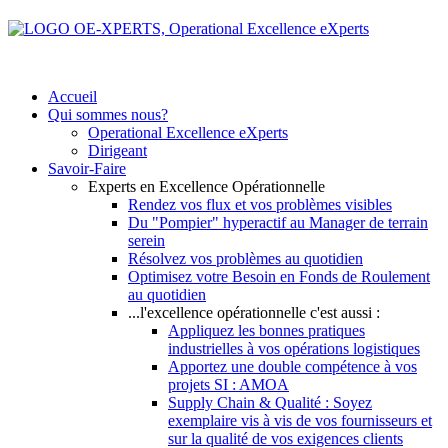
Accueil
Qui sommes nous?
Operational Excellence eXperts
Dirigeant
Savoir-Faire
Experts en Excellence Opérationnelle
Rendez vos flux et vos problèmes visibles
Du "Pompier" hyperactif au Manager de terrain
serein
Résolvez vos problèmes au quotidien
Optimisez votre Besoin en Fonds de Roulement
au quotidien
...l'excellence opérationnelle c'est aussi :
Appliquez les bonnes pratiques
industrielles à vos opérations logistiques
Apportez une double compétence à vos
projets SI : AMOA
Supply Chain & Qualité : Soyez
exemplaire vis à vis de vos fournisseurs et
sur la qualité de vos exigences clients