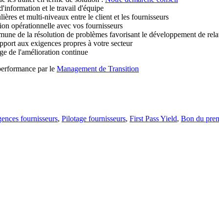
d'information et le travail d'équipe
ières et multi-niveaux entre le client et les fournisseurs
ion opérationnelle avec vos fournisseurs
une de la résolution de problèmes favorisant le développement de rela
apport aux exigences propres à votre secteur
ge de l'amélioration continue
a performance par le
Management de Transition
ences fournisseurs
,
Pilotage fournisseurs
,
First Pass Yield
,
Bon du prem