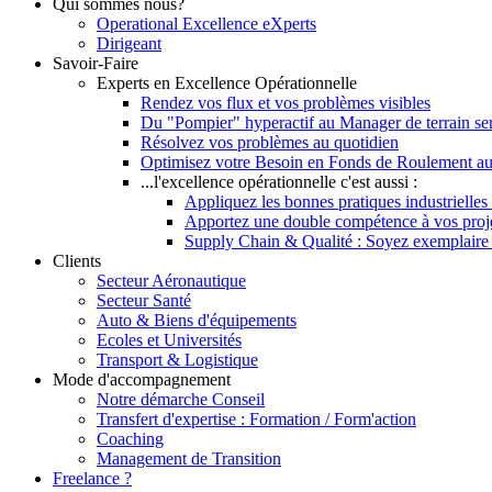
Qui sommes nous?
Operational Excellence eXperts
Dirigeant
Savoir-Faire
Experts en Excellence Opérationnelle
Rendez vos flux et vos problèmes visibles
Du "Pompier" hyperactif au Manager de terrain se
Résolvez vos problèmes au quotidien
Optimisez votre Besoin en Fonds de Roulement au
...l'excellence opérationnelle c'est aussi :
Appliquez les bonnes pratiques industrielles 
Apportez une double compétence à vos pro
Supply Chain & Qualité : Soyez exemplaire vi
Clients
Secteur Aéronautique
Secteur Santé
Auto & Biens d'équipements
Ecoles et Universités
Transport & Logistique
Mode d'accompagnement
Notre démarche Conseil
Transfert d'expertise : Formation / Form'action
Coaching
Management de Transition
Freelance ?