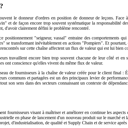
 ?
ouvent le donneur d'ordres en position de donneur de leçons. Face à
ivin" et de façon encore trop souvent systématique la responsabilité de
nt, d'avoir clairement défini le problème rencontré.
, ce positionnement "seigneur, vassal" entraine des comportements qui
s" se transformant inévitablement en actions "Pompiers". Et pourtant,
 rencontrés sur cette chaîne affectent un flux de valeur qui est lui bien
eurs travaillent encore bien trop souvent chacune de leur côté et en si
elles ont conscience qu'elles vivent du même flux de valeur.
au de fournisseurs à la chaîne de valeur créée pour le client final : Éta
icateurs communs et partagées est un des principaux levier de performanc
s tout son sens dans des secteurs connaissant un contexte de dépendanc
 fournisseurs visant à maîtriser et améliorer en continue les aspects qua
dustrielle en phase de lancement d'un nouveau produit sur le marché et la
rojet, d'industrialisation, de qualité et Supply Chain et de service après