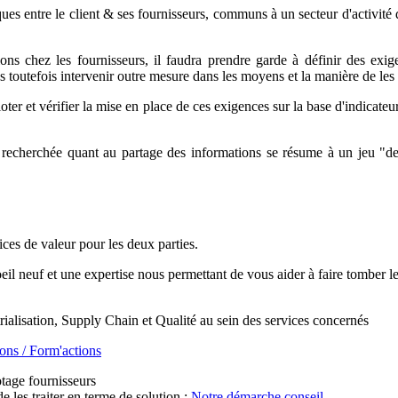
ues entre le client & ses fournisseurs, communs à un secteur d'activité 
ons chez les fournisseurs, il faudra prendre garde à définir des exige
s toutefois intervenir outre mesure dans les moyens et la manière de les 
loter et vérifier la mise en place de ces exigences sur la base d'indicateu
nce recherchée quant au partage des informations se résume à un jeu "d
ices de valeur pour les deux parties.
il neuf et une expertise nous permettant de vous aider à faire tomber le
trialisation, Supply Chain et Qualité au sein des services concernés
ions / Form'actions
tage fournisseurs
 les traiter en terme de solution :
Notre démarche conseil