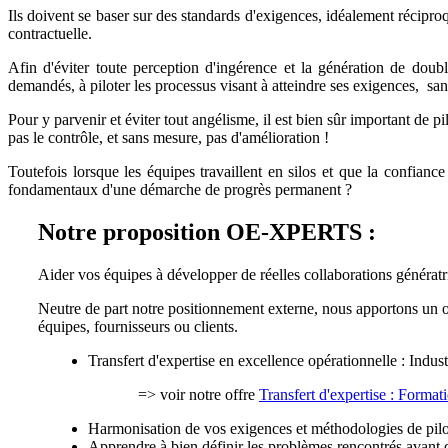
Ils doivent se baser sur des standards d'exigences, idéalement réciproq
contractuelle.
Afin d'éviter toute perception d'ingérence et la génération de doubl
demandés, à piloter les processus visant à atteindre ses exigences, san
Pour y parvenir et éviter tout angélisme, il est bien sûr important de pi
pas le contrôle, et sans mesure, pas d'amélioration !
Toutefois lorsque les équipes travaillent en silos et que la confia
fondamentaux d'une démarche de progrès permanent ?
Notre proposition OE-XPERTS :
Aider vos équipes à développer de réelles collaborations génératr
Neutre de part notre positionnement externe, nous apportons un oe
équipes, fournisseurs ou clients.
Transfert d'expertise en excellence opérationnelle : Indus
=> voir notre offre
Transfert d'expertise : Format
Harmonisation de vos exigences et méthodologies de pilo
Apprendre à bien définir les problèmes rencontrés avant de