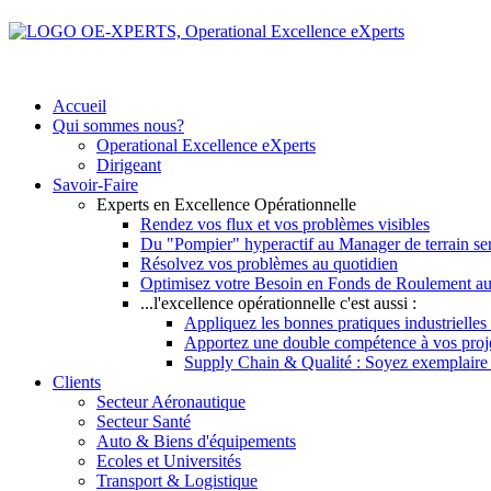
Accueil
Qui sommes nous?
Operational Excellence eXperts
Dirigeant
Savoir-Faire
Experts en Excellence Opérationnelle
Rendez vos flux et vos problèmes visibles
Du "Pompier" hyperactif au Manager de terrain se
Résolvez vos problèmes au quotidien
Optimisez votre Besoin en Fonds de Roulement au
...l'excellence opérationnelle c'est aussi :
Appliquez les bonnes pratiques industrielles 
Apportez une double compétence à vos pro
Supply Chain & Qualité : Soyez exemplaire vi
Clients
Secteur Aéronautique
Secteur Santé
Auto & Biens d'équipements
Ecoles et Universités
Transport & Logistique