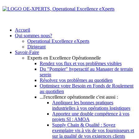
Accueil
Qui sommes nous?
Operational Excellence eXperts
Dirigeant
Savoir-Faire
Experts en Excellence Opérationnelle
Rendez vos flux et vos problèmes visibles
Du "Pompier" hyperactif au Manager de terrain
serein
Résolvez vos problèmes au quotidien
Optimisez votre Besoin en Fonds de Roulement
au quotidien
...l'excellence opérationnelle c'est aussi :
Appliquez les bonnes pratiques
industrielles à vos opérations logistiques
Apportez une double compétence à vos
projets SI : AMOA
Supply Chain & Qualité : Soyez
exemplaire vis à vis de vos fournisseurs et
sur la qualité de vos exigences clients