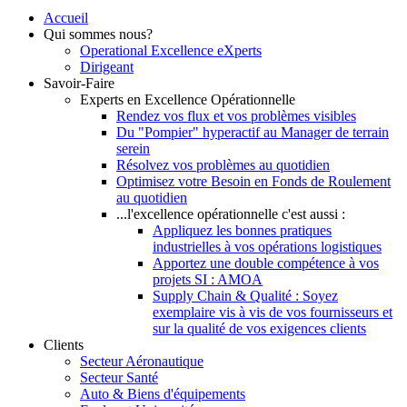
Accueil
Qui sommes nous?
Operational Excellence eXperts
Dirigeant
Savoir-Faire
Experts en Excellence Opérationnelle
Rendez vos flux et vos problèmes visibles
Du "Pompier" hyperactif au Manager de terrain
serein
Résolvez vos problèmes au quotidien
Optimisez votre Besoin en Fonds de Roulement
au quotidien
...l'excellence opérationnelle c'est aussi :
Appliquez les bonnes pratiques
industrielles à vos opérations logistiques
Apportez une double compétence à vos
projets SI : AMOA
Supply Chain & Qualité : Soyez
exemplaire vis à vis de vos fournisseurs et
sur la qualité de vos exigences clients
Clients
Secteur Aéronautique
Secteur Santé
Auto & Biens d'équipements