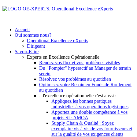
Accueil
Qui sommes nous?
Operational Excellence eXperts
Dirigeant
Savoir-Faire
Experts en Excellence Opérationnelle
Rendez vos flux et vos problèmes visibles
Du "Pompier" hyperactif au Manager de terrain
serein
Résolvez vos problèmes au quotidien
Optimisez votre Besoin en Fonds de Roulement
au quotidien
...l'excellence opérationnelle c'est aussi :
Appliquez les bonnes pratiques
industrielles à vos opérations logistiques
Apportez une double compétence à vos
projets SI : AMOA
Supply Chain & Qualité : Soyez
exemplaire vis à vis de vos fournisseurs et
sur la qualité de vos exigences clients