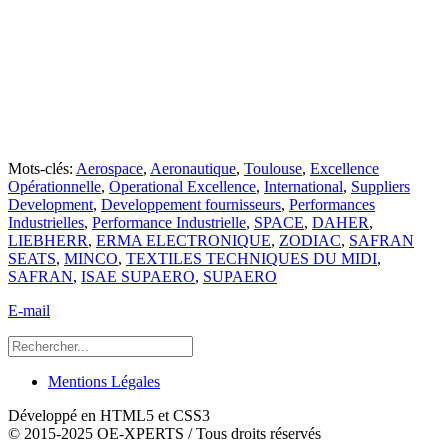
Mots-clés:
Aerospace
,
Aeronautique
,
Toulouse
,
Excellence
Opérationnelle
,
Operational Excellence
,
International
,
Suppliers
Development
,
Developpement fournisseurs
,
Performances
Industrielles
,
Performance Industrielle
,
SPACE
,
DAHER
,
LIEBHERR
,
ERMA ELECTRONIQUE
,
ZODIAC
,
SAFRAN
SEATS
,
MINCO
,
TEXTILES TECHNIQUES DU MIDI
,
SAFRAN
,
ISAE SUPAERO
,
SUPAERO
E-mail
Mentions Légales
Développé en HTML5 et CSS3
© 2015-2025 OE-XPERTS / Tous droits réservés