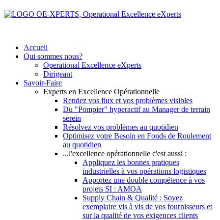
Accueil
Qui sommes nous?
Operational Excellence eXperts
Dirigeant
Savoir-Faire
Experts en Excellence Opérationnelle
Rendez vos flux et vos problèmes visibles
Du "Pompier" hyperactif au Manager de terrain
serein
Résolvez vos problèmes au quotidien
Optimisez votre Besoin en Fonds de Roulement
au quotidien
...l'excellence opérationnelle c'est aussi :
Appliquez les bonnes pratiques
industrielles à vos opérations logistiques
Apportez une double compétence à vos
projets SI : AMOA
Supply Chain & Qualité : Soyez
exemplaire vis à vis de vos fournisseurs et
sur la qualité de vos exigences clients