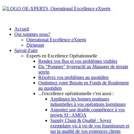
Accueil
Qui sommes nous?
Operational Excellence eXperts
Dirigeant
Savoir-Faire
Experts en Excellence Opérationnelle
Rendez vos flux et vos problèmes visibles
Du "Pompier" hyperactif au Manager de terrain
serein
Résolvez vos problèmes au quotidien
Optimisez votre Besoin en Fonds de Roulement
au quotidien
...l'excellence opérationnelle c'est aussi :
Appliquez les bonnes pratiques
industrielles à vos opérations logistiques
Apportez une double compétence à vos
projets SI : AMOA
Supply Chain & Qualité : Soyez
exemplaire vis à vis de vos fournisseurs et
sur la qualité de vos exigences clients