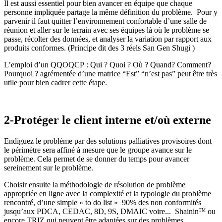
Il est aussi essentiel pour bien avancer en équipe que chaque
personne impliquée partage la même définition du problème. Pour y
parvenir il faut quitter l’environnement confortable d’une salle de
réunion et aller sur le terrain avec ses équipes là où le problème se
passe, récolter des données, et analyser la variation par rapport aux
produits conformes. (Principe dit des 3 réels San Gen Shugi )
L’emploi d’un QQOQCP : Qui ? Quoi ? Où ? Quand? Comment?
Pourquoi ? agrémentée d’une matrice “Est” “n’est pas” peut être très
utile pour bien cadrer cette étape.
2-Protéger le client interne et/où externe
Endiguez le problème par des solutions palliatives provisoires dont
le périmètre sera affiné à mesure que le groupe avance sur le
problème. Cela permet de se donner du temps pour avancer
sereinement sur le problème.
Choisir ensuite la méthodologie de résolution de problème
appropriée en ligne avec la complexité et la typologie du problème
rencontré, d’une simple « to do list » 90% des non conformités
jusqu’aux PDCA, CEDAC, 8D, 9S, DMAIC voire... Shainin
ou
TM
encore TRIZ qui peuvent être adaptées sur des problèmes