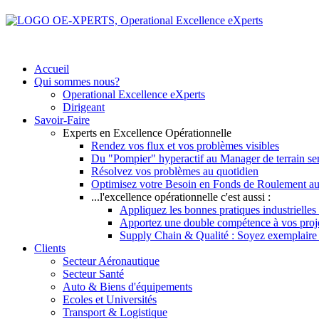
Accueil
Qui sommes nous?
Operational Excellence eXperts
Dirigeant
Savoir-Faire
Experts en Excellence Opérationnelle
Rendez vos flux et vos problèmes visibles
Du "Pompier" hyperactif au Manager de terrain se
Résolvez vos problèmes au quotidien
Optimisez votre Besoin en Fonds de Roulement au
...l'excellence opérationnelle c'est aussi :
Appliquez les bonnes pratiques industrielles 
Apportez une double compétence à vos pro
Supply Chain & Qualité : Soyez exemplaire vi
Clients
Secteur Aéronautique
Secteur Santé
Auto & Biens d'équipements
Ecoles et Universités
Transport & Logistique