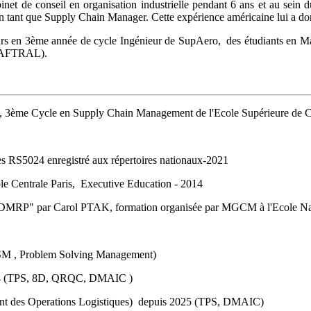
abinet de conseil en organisation industrielle pendant 6 ans et au se
n tant que Supply Chain Manager. Cette expérience américaine lui a don
ieurs en 3ème année de cycle Ingénieur de SupAero, des étudiants en M
 (AFTRAL).
rielle, 3ème Cycle en Supply Chain Management de l'Ecole Supérieur
S5024 enregistré aux répertoires nationaux-2021
ole Centrale Paris, Executive Education - 2014
MRP" par Carol PTAK, formation organisée par MGCM à l'Ecole Natio
VSM , Problem Solving Management)
2024 (TPS, 8D, QRQC, DMAIC )
nt des Operations Logistiques) depuis 2025 (TPS, DMAIC)