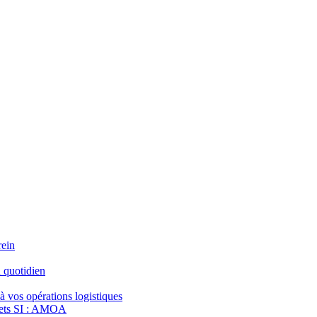
rein
 quotidien
à vos opérations logistiques
jets SI : AMOA