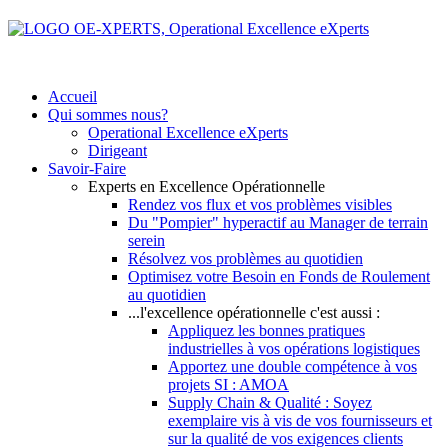
Accueil
Qui sommes nous?
Operational Excellence eXperts
Dirigeant
Savoir-Faire
Experts en Excellence Opérationnelle
Rendez vos flux et vos problèmes visibles
Du "Pompier" hyperactif au Manager de terrain
serein
Résolvez vos problèmes au quotidien
Optimisez votre Besoin en Fonds de Roulement
au quotidien
...l'excellence opérationnelle c'est aussi :
Appliquez les bonnes pratiques
industrielles à vos opérations logistiques
Apportez une double compétence à vos
projets SI : AMOA
Supply Chain & Qualité : Soyez
exemplaire vis à vis de vos fournisseurs et
sur la qualité de vos exigences clients