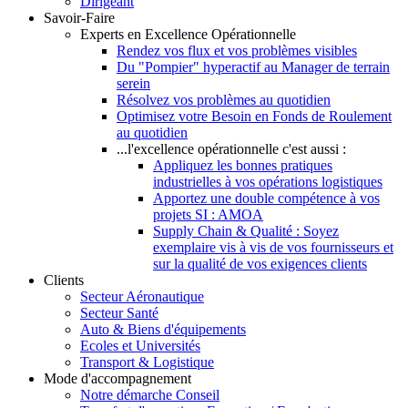
Dirigeant
Savoir-Faire
Experts en Excellence Opérationnelle
Rendez vos flux et vos problèmes visibles
Du "Pompier" hyperactif au Manager de terrain
serein
Résolvez vos problèmes au quotidien
Optimisez votre Besoin en Fonds de Roulement
au quotidien
...l'excellence opérationnelle c'est aussi :
Appliquez les bonnes pratiques
industrielles à vos opérations logistiques
Apportez une double compétence à vos
projets SI : AMOA
Supply Chain & Qualité : Soyez
exemplaire vis à vis de vos fournisseurs et
sur la qualité de vos exigences clients
Clients
Secteur Aéronautique
Secteur Santé
Auto & Biens d'équipements
Ecoles et Universités
Transport & Logistique
Mode d'accompagnement
Notre démarche Conseil