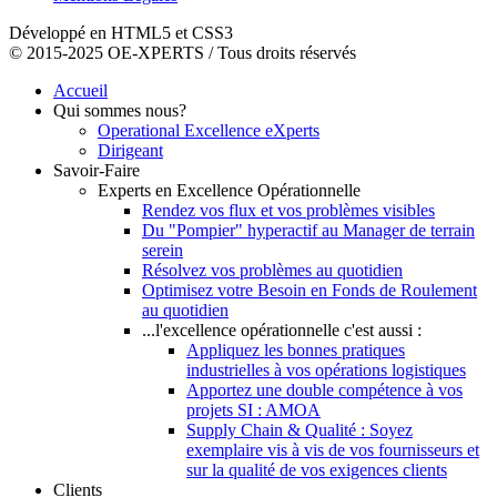
Développé en HTML5 et CSS3
© 2015-2025 OE-XPERTS / Tous droits réservés
Accueil
Qui sommes nous?
Operational Excellence eXperts
Dirigeant
Savoir-Faire
Experts en Excellence Opérationnelle
Rendez vos flux et vos problèmes visibles
Du "Pompier" hyperactif au Manager de terrain
serein
Résolvez vos problèmes au quotidien
Optimisez votre Besoin en Fonds de Roulement
au quotidien
...l'excellence opérationnelle c'est aussi :
Appliquez les bonnes pratiques
industrielles à vos opérations logistiques
Apportez une double compétence à vos
projets SI : AMOA
Supply Chain & Qualité : Soyez
exemplaire vis à vis de vos fournisseurs et
sur la qualité de vos exigences clients
Clients