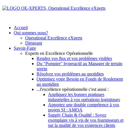
Accueil
Qui sommes nous?
Operational Excellence eXperts
Dirigeant
Savoir-Faire
Experts en Excellence Opérationnelle
Rendez vos flux et vos problèmes visibles
Du "Pompier" hyperactif au Manager de terrain
serein
Résolvez vos problèmes au quotidien
Optimisez votre Besoin en Fonds de Roulement
au quotidien
...l'excellence opérationnelle c'est aussi :
Appliquez les bonnes pratiques
industrielles à vos opérations logistiques
Apportez une double compétence à vos
projets SI : AMOA
Supply Chain & Qualité : Soyez
exemplaire vis à vis de vos fournisseurs et
sur la qualité de vos exigences clients