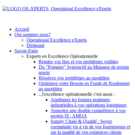
Accueil
Qui sommes nous?
Operational Excellence eXperts
Dirigeant
Savoir-Faire
Experts en Excellence Opérationnelle
Rendez vos flux et vos problèmes visibles
Du "Pompier" hyperactif au Manager de terrain
serein
Résolvez vos problèmes au quotidien
Optimisez votre Besoin en Fonds de Roulement
au quotidien
...l'excellence opérationnelle c'est aussi :
Appliquez les bonnes pratiques
industrielles à vos opérations logistiques
Apportez une double compétence à vos
projets SI : AMOA
Supply Chain & Qualité : Soyez
exemplaire vis à vis de vos fournisseurs et
sur la qualité de vos exigences clients