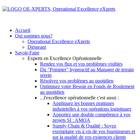
Accueil
Qui sommes nous?
Operational Excellence eXperts
Dirigeant
Savoir-Faire
Experts en Excellence Opérationnelle
Rendez vos flux et vos problèmes visibles
Du "Pompier" hyperactif au Manager de terrain
serein
Résolvez vos problèmes au quotidien
Optimisez votre Besoin en Fonds de Roulement
au quotidien
...l'excellence opérationnelle c'est aussi :
Appliquez les bonnes pratiques
industrielles à vos opérations logistiques
Apportez une double compétence à vos
projets SI : AMOA
Supply Chain & Qualité : Soyez
exemplaire vis à vis de vos fournisseurs et
sur la qualité de vos exigences clients