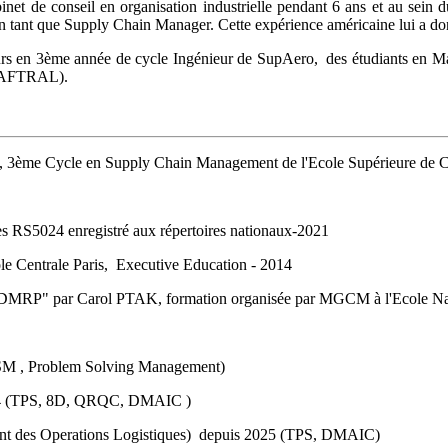
abinet de conseil en organisation industrielle pendant 6 ans et au se
n tant que Supply Chain Manager. Cette expérience américaine lui a don
ieurs en 3ème année de cycle Ingénieur de SupAero, des étudiants en M
 (AFTRAL).
rielle, 3ème Cycle en Supply Chain Management de l'Ecole Supérieur
S5024 enregistré aux répertoires nationaux-2021
ole Centrale Paris, Executive Education - 2014
MRP" par Carol PTAK, formation organisée par MGCM à l'Ecole Natio
VSM , Problem Solving Management)
2024 (TPS, 8D, QRQC, DMAIC )
nt des Operations Logistiques) depuis 2025 (TPS, DMAIC)