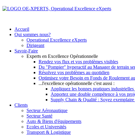
Accueil
Qui sommes nous?
Operational Excellence eXperts
Dirigeant
Savoir-Faire
Experts en Excellence Opérationnelle
Rendez vos flux et vos problèmes visibles
Du "Pompier" hyperactif au Manager de terrain se
Résolvez vos problèmes au quotidien
Optimisez votre Besoin en Fonds de Roulement au
...l'excellence opérationnelle c'est aussi :
Appliquez les bonnes pratiques industrielles 
Apportez une double compétence à vos pro
Supply Chain & Qualité : Soyez exemplaire vi
Clients
Secteur Aéronautique
Secteur Santé
Auto & Biens d'équipements
Ecoles et Universités
Transport & Logistique