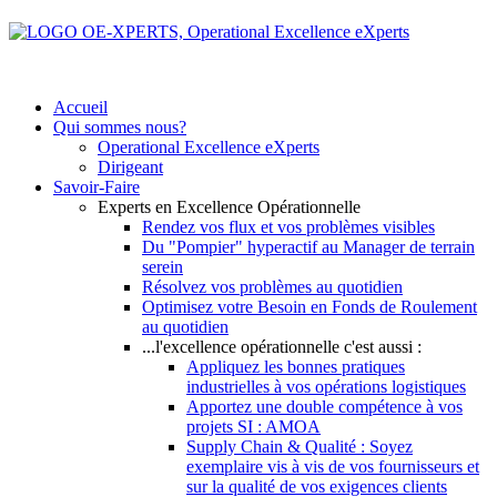
Accueil
Qui sommes nous?
Operational Excellence eXperts
Dirigeant
Savoir-Faire
Experts en Excellence Opérationnelle
Rendez vos flux et vos problèmes visibles
Du "Pompier" hyperactif au Manager de terrain
serein
Résolvez vos problèmes au quotidien
Optimisez votre Besoin en Fonds de Roulement
au quotidien
...l'excellence opérationnelle c'est aussi :
Appliquez les bonnes pratiques
industrielles à vos opérations logistiques
Apportez une double compétence à vos
projets SI : AMOA
Supply Chain & Qualité : Soyez
exemplaire vis à vis de vos fournisseurs et
sur la qualité de vos exigences clients