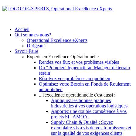
Accueil
Qui sommes nous?
Operational Excellence eXperts
Dirigeant
Savoir-Faire
Experts en Excellence Opérationnelle
Rendez vos flux et vos problèmes visibles
Du "Pompier" hyperactif au Manager de terrain
serein
Résolvez vos problèmes au quotidien
Optimisez votre Besoin en Fonds de Roulement
au quotidien
...l'excellence opérationnelle c'est aussi :
Appliquez les bonnes pratiques
industrielles à vos opérations logistiques
Apportez une double compétence à vos
projets SI : AMOA
Supply Chain & Qualité : Soyez
exemplaire vis à vis de vos fournisseurs et
sur la qualité de vos exigences clients